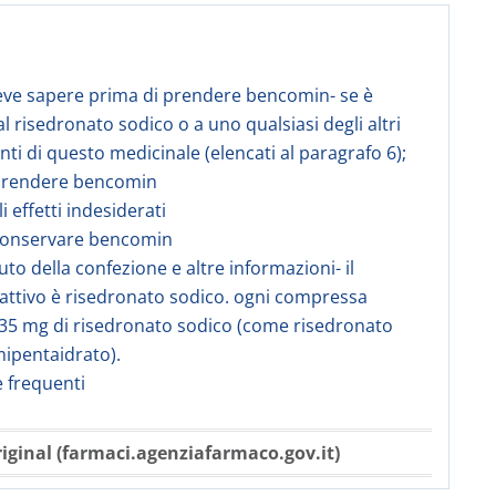
eve sapere prima di prendere bencomin- se è
al risedronato sodico o a uno qualsiasi degli altri
i di questo medicinale (elencati al paragrafo 6);
prendere bencomin
li effetti indesiderati
conservare bencomin
uto della confezione e altre informazioni- il
 attivo è risedronato sodico. ogni compressa
35 mg di risedronato sodico (come risedronato
ipentaidrato).
frequenti
iginal (farmaci.agenziafarmaco.gov.it)