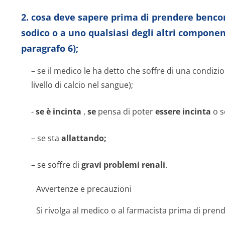
2. cosa deve sapere prima di prendere bencom
sodico o a uno qualsiasi degli altri componen
paragrafo 6);
– se il medico le ha detto che soffre di una condiz
livello di calcio nel sangue);
-
se è incinta
,
se
pensa di poter
essere incinta
o s
– se sta
allattando;
– se soffre di
gravi problemi renali
.
Avvertenze e precauzioni
Si rivolga al medico o al farmacista prima di pre