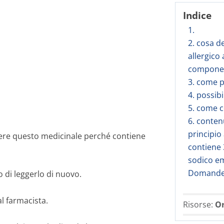
Indice
1.
2. cosa d
allergico 
component
3. come 
4. possibi
5. come 
6. conten
principio
ere questo medicinale perché contiene
contiene 
sodico em
Domande 
 di leggerlo di nuovo.
al farmacista.
Risorse:
Or