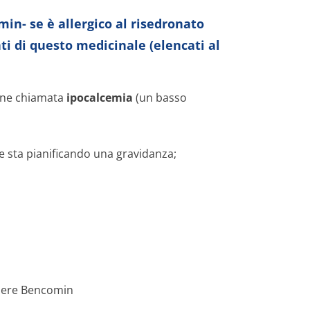
in- se è allergico al risedronato
ti di questo medicinale (elencati al
ione chiamata
ipocalcemia
(un basso
e sta pianificando una gravidanza;
ndere Bencomin