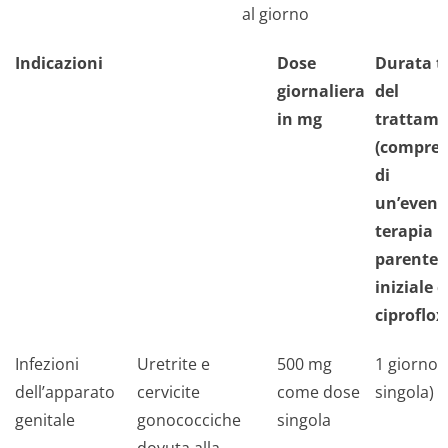
al giorno
Indicazioni
Dose
Durata t
giornaliera
del
in mg
trattam
(compren
di
un’event
terapia
parenter
iniziale 
ciproflox
Infezioni
Uretrite e
500 mg
1 giorno 
dell’apparato
cervicite
come dose
singola)
genitale
gonococciche
singola