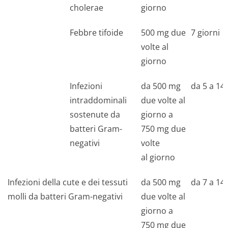
cholerae
giorno
Febbre tifoide
500 mg due
7 giorni
volte al
giorno
Infezioni
da 500 mg
da 5 a 14 
intraddominali
due volte al
sostenute da
giorno a
batteri Gram-
750 mg due
negativi
volte
al giorno
Infezioni della cute e dei tessuti
da 500 mg
da 7 a 14 
molli da batteri Gram-negativi
due volte al
giorno a
750 mg due