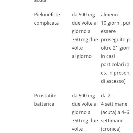
acuta
Pielonefrite
da 500 mg
almeno
complicata
due volte al
10 giorni, può
giorno a
essere
750 mg due
proseguito pe
volte
oltre 21 giorni
al giorno
in casi
particolari (ad
es. in presenz
di ascesso)
Prostatite
da 500 mg
da 2 –
batterica
due volte al
4 settimane
giorno a
(acuta) a 4–6
750 mg due
settimane
volte
(cronica)