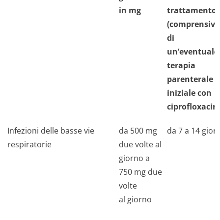
in mg
trattamento
(comprensiva
di
un’eventuale
terapia
parenterale
iniziale con
ciprofloxacin
Infezioni delle basse vie
da 500 mg
da 7 a 14 giorn
respiratorie
due volte al
giorno a
750 mg due
volte
al giorno