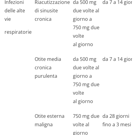
Infezioni
Riacutizzazione
da 500 mg
da 7 a 14 giorn
delle alte
di sinusite
due volte al
vie
cronica
giorno a
750 mg due
respiratorie
volte
al giorno
Otite media
da 500 mg
da 7 a 14 giorn
cronica
due volte al
purulenta
giorno a
750 mg due
volte
al giorno
Otite esterna
750 mg due
da 28 giorni
maligna
volte al
fino a 3 mesi
giorno