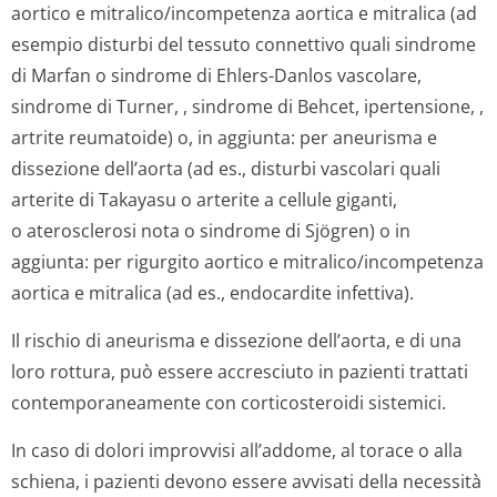
aortico e mitralico/incom­petenza aortica e mitralica (ad
esempio disturbi del tessuto connettivo quali sindrome
di Marfan o sindrome di Ehlers-Danlos vascolare,
sindrome di Turner, , sindrome di Behcet, ipertensione, ,
artrite reumatoide) o, in aggiunta: per aneurisma e
dissezione dell’aorta (ad es., disturbi vascolari quali
arterite di Takayasu o arterite a cellule giganti,
o aterosclerosi nota o sindrome di Sjögren) o in
aggiunta: per rigurgito aortico e mitralico/incom­petenza
aortica e mitralica (ad es., endocardite infettiva).
Il rischio di aneurisma e dissezione dell’aorta, e di una
loro rottura, può essere accresciuto in pazienti trattati
contemporaneamente con corticosteroidi sistemici.
In caso di dolori improvvisi all’addome, al torace o alla
schiena, i pazienti devono essere avvisati della necessità