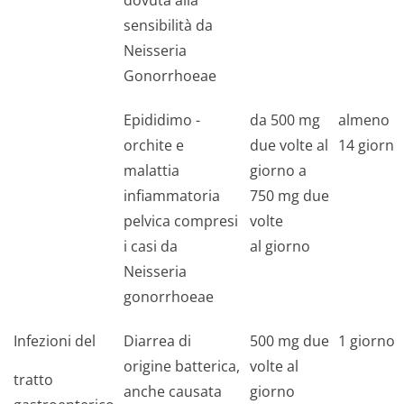
dovuta alla
sensibilità da
Neisseria
Gonorrhoeae
Epididimo -
da 500 mg
almeno
orchite e
due volte al
14 giorni
malattia
giorno a
infiammatoria
750 mg due
pelvica compresi
volte
i casi da
al giorno
Neisseria
gonorrhoeae
Infezioni del
Diarrea di
500 mg due
1 giorno
origine batterica,
volte al
tratto
anche causata
giorno