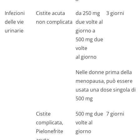
Infezioni
Cistite acuta
da 250 mg
3 giorni
delle vie
non complicata
due volte al
urinarie
giorno a
500 mg due
volte
al giorno
Nelle donne prima della
menopausa, può essere
usata una dose singola di
500 mg
Cistite
500 mg due
7 giorni
complicata,
volte al
Pielonefrite
giorno