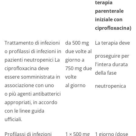
terapia
parenterale
iniziale con
ciprofloxacina)
Trattamento di infezioni
da 500 mg
La terapia deve
o profilassi di infezioni in
due volte al
proseguire per
pazienti neutropenici La
giorno a
l'intera durata
ciprofloxacina deve
750 mg due
della fase
essere somministrata in
volte
associazione con uno
al giorno
neutropenica
o più agenti antibatterici
appropriati, in accordo
con le linee guida
ufficiali.
Profilassi di infezioni
1 × 500 mg
1 giorno (dose