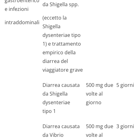
gastroenterico
da
Shigella spp.
e infezioni
(eccetto la
intraddominali
Shigella
dysenteriae
tipo
1) e trattamento
empirico della
diarrea del
viaggiatore grave
Diarrea causata
500 mg due
5 giorni
da
Shigella
volte al
dysenteriae
giorno
tipo 1
Diarrea causata
500 mg due
3 giorni
da
Vibrio
volte al