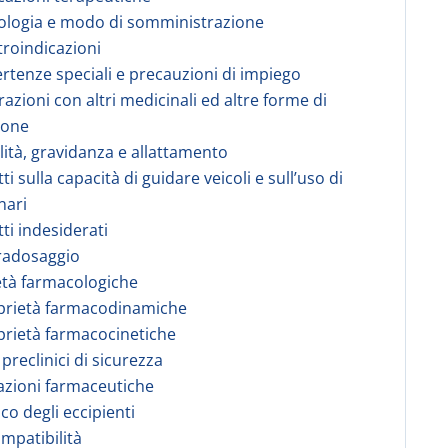
ologia e modo di somministrazione
troindicazioni
ertenze speciali e precauzioni di impiego
razioni con altri medicinali ed altre forme di
ione
ilità, gravidanza e allattamento
tti sulla capacità di guidare veicoli e sull’uso di
nari
tti indesiderati
radosaggio
età farmacologiche
prietà farmacodinamiche
prietà farmacocinetiche
 preclinici di sicurezza
azioni farmaceutiche
co degli eccipienti
ompatibilità