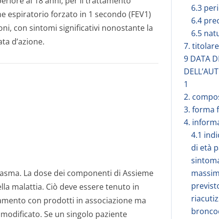
periore ai 18 anni, per il trattamento
6.3 peri
e espiratorio forzato in 1 secondo (FEV1)
6.4 pre
oni, con sintomi significativi nonostante la
6.5 nat
ata d’azione.
7. titola
9 DATA 
DELL’AUT
1
2. compos
3. forma 
4. inform
4.1 ind
di età 
sintoma
ll’asma. La dose dei componenti di Assieme
massimo
previst
ella malattia. Ciò deve essere tenuto in
riacuti
tamento con prodotti in associazione ma
broncod
modificato. Se un singolo paziente