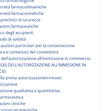
età farmacologiche
prietà farmacodinamiche
prietà farmacocinetiche
 preclinici di sicurezza
azioni farmaceutiche
co degli eccipienti
odo di validità
cauzioni particolari per la conservazione
ura e contenuto del contenitore
re dell’autorizzazione all’immissione in commercio
O(I) DELL’AUTORIZZAZIONE ALL’IMMISSIONE IN
CIO
ella prima autorizzazione/rinnovo
rizzazione
izione qualitativa e quantitativa
farmaceutica
azioni cliniche
icazioni terapeutiche