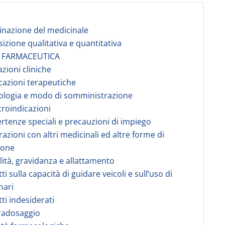
nazione del medicinale
izione qualitativa e quantitativa
A FARMACEUTICA
azioni cliniche
icazioni terapeutiche
ologia e modo di somministrazione
troindicazioni
ertenze speciali e precauzioni di impiego
razioni con altri medicinali ed altre forme di
ione
ilità, gravidanza e allattamento
tti sulla capacità di guidare veicoli e sull’uso di
nari
tti indesiderati
radosaggio