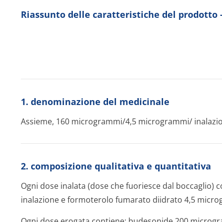
Riassunto delle caratteristiche del prodotto
1. denominazione del medicinale
Assieme, 160 microgram­mi/4,5 microgram­mi/ inalazio
2. composizione qualitativa e quantitativa
Ogni dose inalata (dose che fuoriesce dal boccaglio)
inalazione e formoterolo fumarato diidrato 4,5 micro
Ogni dose erogata contiene: budesonide 200 microgr