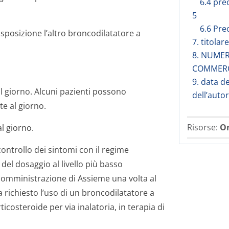
6.4 pre
5
6.6 Pre
isposizione l’altro broncodilatatore a
7. titola
8. NUMER
COMMER
9. data d
al giorno. Alcuni pazienti possono
dell’auto
te al giorno.
Risorse:
Or
al giorno.
controllo dei sintomi con il regime
del dosaggio al livello più basso
somministrazione di Assieme una volta al
a richiesto l’uso di un broncodilatatore a
costeroide per via inalatoria, in terapia di