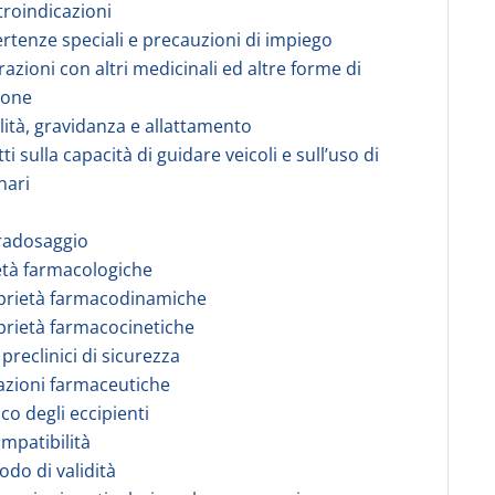
troindicazioni
ertenze speciali e precauzioni di impiego
razioni con altri medicinali ed altre forme di
ione
ilità, gravidanza e allattamento
tti sulla capacità di guidare veicoli e sull’uso di
nari
radosaggio
età farmacologiche
prietà farmacodinamiche
prietà farmacocinetiche
 preclinici di sicurezza
azioni farmaceutiche
co degli eccipienti
ompatibilità
odo di validità