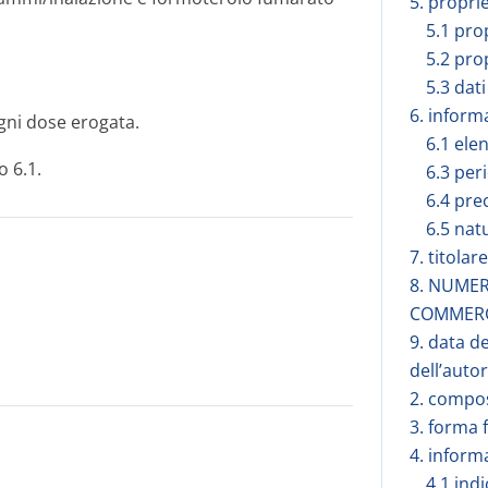
5. propri
5.1 pro
5.2 pro
5.3 dati
6. inform
gni dose erogata.
6.1 elen
o 6.1.
6.3 peri
6.4 pre
6.5 nat
7. titola
8. NUMER
COMMER
9. data d
dell’auto
2. compos
3. forma 
4. inform
4.1 ind