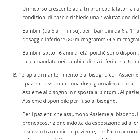
Un ricorso crescente ad altri broncodilatatori a 
condizioni di base e richiede una rivalutazione del
Bambini (da 6 anni in su):
per i bambini da 6 a 11 
dosaggio inferiore (80 microgram­mi/4,5 microgra
Bambini sotto i 6 anni di età:
poiché sono disponibi
raccomandato nei bambini di età inferiore ai 6 ann
B. Terapia di mantenimento e al bisogno con Assieme
I pazienti assumono una dose giornaliera di man
Assieme al bisogno in risposta ai sintomi. Ai pazie
Assieme disponibile per l’uso al bisogno.
Per i pazienti che assumono Assieme al bisogno, l
broncocostrizione indotta da esposizione ad allerg
discusso tra medico e paziente; per l'uso raccom