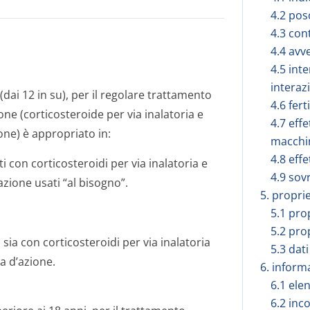
4.2 pos
4.3 con
4.4 avv
4.5 inte
interaz
(dai 12 in su), per il regolare trattamento
4.6 fert
ne (corticosteroide per via inalatoria e
4.7 effe
one) è appropriato in:
macchi
4.8 effe
con corticosteroidi per via inalatoria e
4.9 sov
zione usati “al bisogno”.
5. propri
5.1 pro
5.2 pro
sia con corticosteroidi per via inalatoria
5.3 dati
a d’azione.
6. inform
6.1 elen
6.2 inc