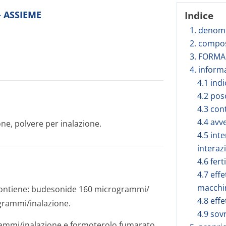
 - ASSIEME
Indice
1. denomi
2. compos
3. FORM
4. inform
4.1 ind
4.2 pos
4.3 con
4.4 avv
ne, polvere per inalazione.
4.5 inte
interaz
4.6 fert
4.7 effe
macchi
 contiene: budesonide 160 microgrammi/
4.8 effe
gram­mi/inalazione.
4.9 sov
am­mi/inalazione e formoterolo fumarato