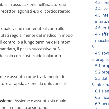
4.3 con
ile in associazione nell’inalatore, si
4.4 avv
ecettori agonisti e/o di corticosteroidi
4.5 inte
interaz
4.6 fert
l quale viene mantenuto il controllo
4.7 effe
valutati regolarmente dal medico in modo
macchi
l controllo a lungo termine dei sintomi
8
mandato, il passo successivo può
4.9 sov
el solo corticosteroide inalatorio.
5. propri
5.1 pro
5.2 pro
me è assunto come trattamento di
5.3 dati
re a rapida azione da utilizzarsi al
6. inform
6.1 elen
6.2 inc
ssieme:
Assieme è assunto sia quale
6.3 peri
no in risposta ai sintomi.