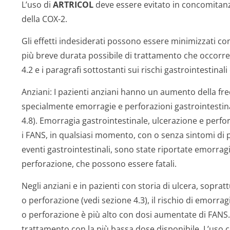
L’uso di
ARTRICOL
deve essere evitato in concomitanza d
della COX-2.
Gli effetti indesiderati possono essere minimizzati con
più breve durata possibile di trattamento che occorre
4.2 e i paragrafi sottostanti sui rischi gastrointestinali
Anziani: I pazienti anziani hanno un aumento della fre
specialmente emorragie e perforazioni gastrointestina
4.8). Emorragia gastrointestinale, ulcerazione e perfo
i FANS, in qualsiasi momento, con o senza sintomi di p
eventi gastrointestinali, sono state riportate emorrag
perforazione, che possono essere fatali.
Negli anziani e in pazienti con storia di ulcera, sopr
o perforazione (vedi sezione 4.3), il rischio di emorrag
o perforazione è più alto con dosi aumentate di FANS. 
trattamento con la più bassa dose disponibile. L’uso 