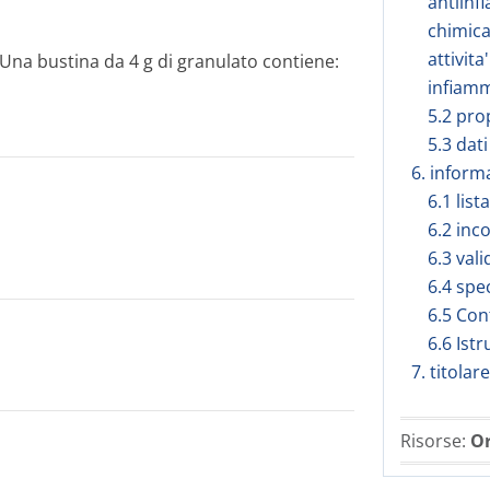
antiinf
chimica
attivita
na bustina da 4 g di granulato contiene:
infiamm
5.2 pro
5.3 dati
6. inform
6.1 list
6.2 inc
6.3 vali
6.4 spe
6.5 Con
6.6 Istr
7. titola
Risorse:
Or