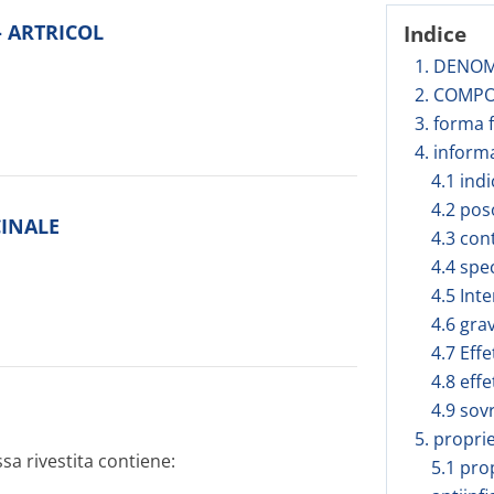
 - ARTRICOL
Indice
1. DENOM
2. COMPO
3. forma 
4. inform
4.1 ind
4.2 pos
CINALE
4.3 con
4.4 spe
4.5 Int
4.6 gra
4.7 Effe
4.8 effe
4.9 sov
5. propri
a rivestita contiene:
5.1 pro