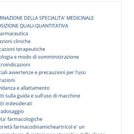
INAZIONE DELLA SPECIALITA' MEDICINALE
SIZIONE QUALI-QUANTITATIVA
farmaceutica
azioni cliniche
icazioni terapeutiche
ologia e modo di somministrazione
troindicazioni
ciali avvertenze e precauzioni per l’uso
erazioni
vidanza e allattamento
tti sulla guida e sull’uso di macchine
tti indesiderati
radosaggio
eta' farmacologiche
prietà farmacodinamicheartricol e' un