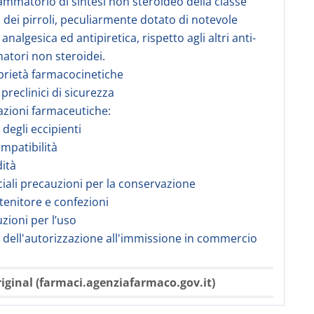
iammatorio di sintesi non steroideo della classe
 dei pirroli, peculiarmente dotato di notevole
' analgesica ed antipiretica, rispetto agli altri anti-
atori non steroidei.
prietà farmacocinetiche
 preclinici di sicurezza
azioni farmaceutiche:
a degli eccipienti
ompatibilità
dità
ciali precauzioni per la conservazione
tenitore e confezioni
uzioni per l’uso
re dell'autorizzazione all'immissione in commercio
iginal (farmaci.agenziafarmaco.gov.it)