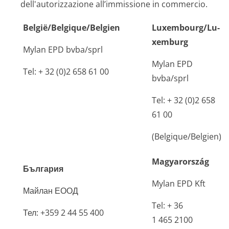
dell'autorizzazione all’immissione in commercio.
België/Belgiqu­e/Belgien
Luxembourg/Lu­
xemburg
Mylan EPD bvba/sprl
Mylan EPD
Tel: + 32 (0)2 658 61 00
bvba/sprl
Tel: + 32 (0)2 658
61 00
(Belgique/Belgien)
Magyarország
България
Mylan EPD Kft
Майлан ЕООД
Tel: + 36
Тел: +359 2 44 55 400
1 465 2100