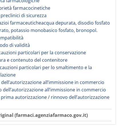
età farmacologiche
prietà farmacocinetiche
 preclinici di sicurezza
azioi farmaceuticheacqua depurata, disodio fosfato
ato, potassio monobasico fosfato, bronopol.
ompatibilità
odo di validità
cauzioni particolari per la conservazione
ura e contenuto del contenitore
ecauzioni particolari per lo smaltimento e la
lazione
re dell’autorizzazione all’immissione in commercio
 dell’autorizzazione all’immissione in commercio
i prima autorizzazione / rinnovo dell’autorizzazione
iginal (farmaci.agenziafarmaco.gov.it)