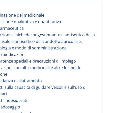
nazione del medicinale
izione qualitativa e quantitativa
farmaceutica
azioni clinichedecongestionante e antisettico della
sale e antisettico del condotto auricolare.
ologia e modo di somministrazione
troindicazioni
ertenze speciali e precauzioni di impiego
razioni con altri medicinali e altre forme di
ione
vidanza e allattamento
tti sulla capacità di guidare veicoli e sull’uso di
nari
tti indesiderati
radosaggio