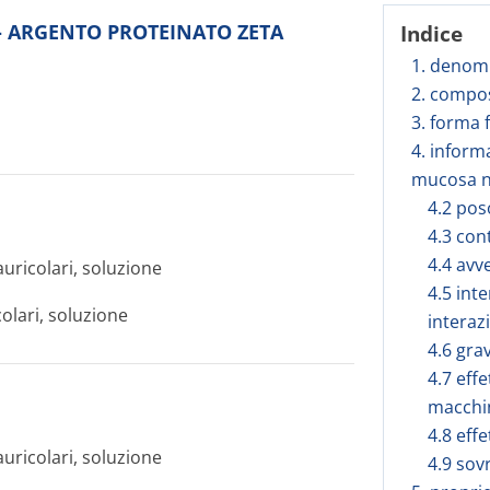
to - ARGENTO PROTEINATO ZETA
Indice
1. denomi
2. compos
3. forma 
4. inform
mucosa na
4.2 pos
4.3 con
4.4 avv
uricolari, soluzione
4.5 inte
olari, soluzione
interaz
4.6 gra
4.7 effe
macchi
4.8 effe
uricolari, soluzione
4.9 sov