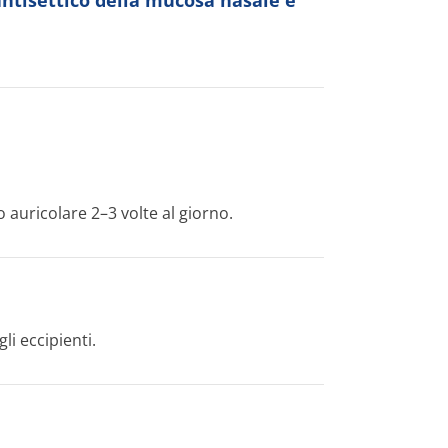
antisettico della mucosa nasale e
auricolare 2–3 volte al giorno.
li eccipienti.