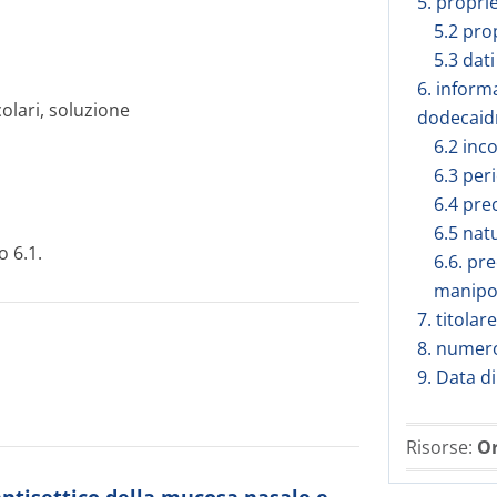
5. propri
5.2 pro
5.3 dati
6. inform
olari, soluzione
dodecaidr
6.2 inc
6.3 peri
6.4 pre
6.5 nat
o 6.1.
6.6. pr
manipo
7. titola
8. numero
9. Data d
Risorse:
Or