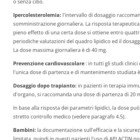
o senza cibo.
Ipercolestero­lemia:
l'intervallo di dosaggio raccoma
somministrazione giornaliera. La risposta terapeutica 
pieno effetto di una certa dose si ottiene entro quatt
periodiche valutazioni del quadro lipidico ed il dosa
La dose massima giornaliera è di 40 mg.
Prevenzione cardiovascolare
: in tutti gli studi clini
l'unica dose di partenza e di mantenimento studiata è 
Dosaggio dopo trapianto:
in pazienti in terapia imm
d'organo, si raccomanda una dose di partenza di 20 mg
In base alla risposta dei parametri lipidici, la dose p
stretto controllo medico (vedere paragrafo 4.5).
Bambini:
la documentazione sull'efficacia e la sicurezz
limitata, quindi in questi pazienti l'uso di APLACTIN 