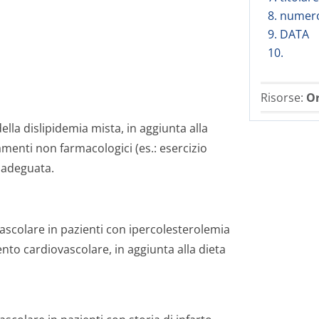
8. numero
9. DAT
10.
Risorse:
Or
lla dislipidemia mista, in aggiunta alla
tamenti non farmacologici (es.: esercizio
inadeguata.
vascolare in pazienti con ipercolesterolemia
nto cardiovascolare, in aggiunta alla dieta