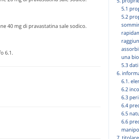
5. propri
5.1 pro
5.2 pro
sommini
e 40 mg di pravastatina sale sodico.
rapidam
raggiun
assorbi
o 6.1.
una bio
5.3 dati
6. inform
6.1. ele
6.2 inc
6.3 peri
6.4 pre
6.5 nat
6.6 pre
manipol
7. titola