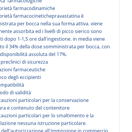
eta' farmacologiche
prietà farmacodinamiche
prietà farmacocinetichepravastatina è
strata per bocca nella sua forma attiva. viene
ente assorbita ed i livelli di picco sierico sono
ti dopo 1-1,5 ore dall'ingestione. in media viene
to il 34% della dose somministrata per bocca, con
disponibilità assoluta del 17%.
 preclinici di sicurezza
azioni farmaceutiche
nco degli eccipienti
ompatibilità
odo di validità
cauzioni particolari per la conservazione
ura e contenuto del contenitore
cauzioni particolari per lo smaltimento e la
azione nessuna istruzione particolare.
re dell'autorizzazione all'immissione in commercio