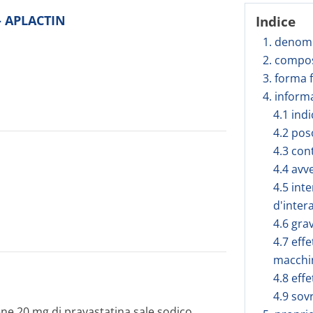
 - APLACTIN
Indice
1. denomi
2. compos
3. forma 
4. inform
4.1 ind
4.2 pos
4.3 con
4.4 avv
4.5 inte
d'inter
4.6 gra
4.7 effe
macchi
4.8 effe
4.9 sov
e 20 mg di pravastatina sale sodico.