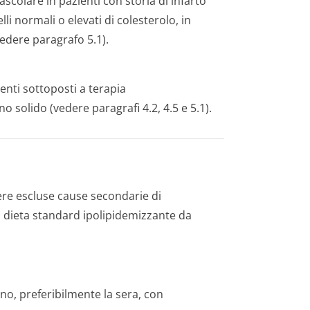
ascolare in pazienti con storia di infarto
li normali o elevati di colesterolo, in
(vedere paragrafo 5.1).
enti sottoposti a terapia
solido (vedere paragrafi 4.2, 4.5 e 5.1).
ere escluse cause secondarie di
a dieta standard ipolipidemizzante da
o, preferibilmente la sera, con