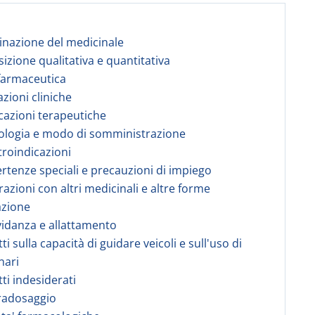
nazione del medicinale
izione qualitativa e quantitativa
farmaceutica
azioni cliniche
icazioni terapeutiche
ologia e modo di somministrazione
troindicazioni
ertenze speciali e precauzioni di impiego
razioni con altri medicinali e altre forme
azione
vidanza e allattamento
tti sulla capacità di guidare veicoli e sull'uso di
nari
tti indesiderati
radosaggio