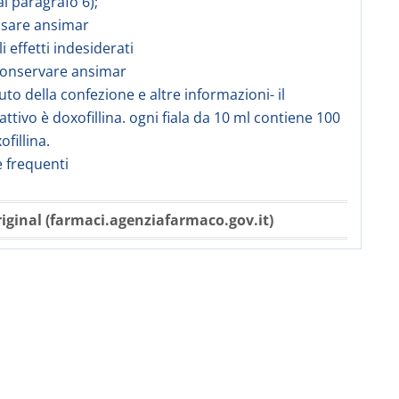
al paragrafo 6);
usare ansimar
li effetti indesiderati
conservare ansimar
uto della confezione e altre informazioni- il
attivo è doxofillina. ogni fiala da 10 ml contiene 100
fillina.
frequenti
iginal (farmaci.agenziafarmaco.gov.it)