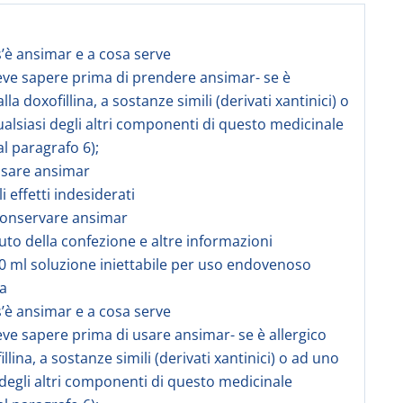
s’è ansimar e a cosa serve
eve sapere prima di prendere ansimar- se è
alla doxofillina, a sostanze simili (derivati xantinici) o
alsiasi degli altri componenti di questo medicinale
al paragrafo 6);
usare ansimar
li effetti indesiderati
conservare ansimar
uto della confezione e altre informazioni
 ml soluzione iniettabile per uso endovenoso
na
s’è ansimar e a cosa serve
eve sapere prima di usare ansimar- se è allergico
illina, a sostanze simili (derivati xantinici) o ad uno
 degli altri componenti di questo medicinale