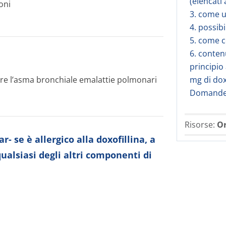
(elencati 
oni
3. come 
4. possibi
5. come 
6. conten
principio 
are l’asma bronchiale emalattie polmonari
mg di doxo
Domande 
Risorse:
Or
 se è allergico alla doxofillina, a
qualsiasi degli altri componenti di