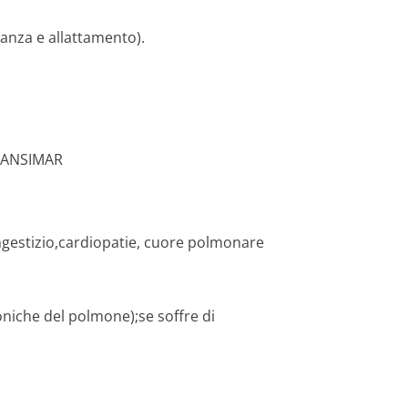
danza e allattamento).
re ANSIMAR
gestizio,car­diopatie, cuore polmonare
oniche del polmone);se soffre di