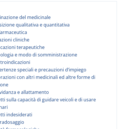
nazione del medicinale
izione qualitativa e quantitativa
farmaceutica
azioni cliniche
dicazioni terapeutiche
sologia e modo di somministrazione
ntroindicazioni
vertenze speciali e precauzioni d’impiego
erazioni con altri medicinali ed altre forme di
ione
avidanza e allattamento
etti sulla capacità di guidare veicoli e di usare
nari
etti indesiderati
vradosaggio