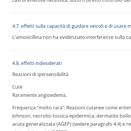
casi di effettiva necessità, sotto il diretto controllo de
4.7. effetti sulla capacità di guidare veicoli e di usare
L'amoxicillina non ha evidenziato interferenze sulla c
4.8. effetti indesiderati
Reazioni di ipersensibilità
Cute
Raramente angioedema,
Frequenza “molto rara”: Reazioni cutanee come erite
Johnson, necrolisi tossica epidermica, dermatite bollo
acuta generalizzata (AGEP) (vedere paragrafo 4.4) e r