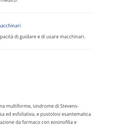
l medico.
 macchinari
apacità di guidare e di usare macchinari.
ma multiforme, sindrome di Stevens-
sa ed esfoliativa, e pustolosi esantematica
eazione da farmaco con eosinofilia e