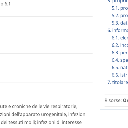
5. propri
fo 6.1
5.1. pr
5.2. pr
5.3. dat
6. inform
6.1. ele
6.2. in
6.3. per
6.4. sp
6.5. na
6.6. Is
7. titola
Risorse:
Or
cute e croniche delle vie respiratorie,
zioni dell’apparato urogenitale, infezioni
dei tessuti molli; infezioni di interesse