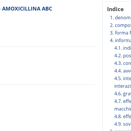
o - AMOXICILLINA ABC
Indice
1. denomi
2. compos
3. forma 
4. inform
4.1. in
4.2. po
4.3. co
4.4. av
4.5. int
interaz
4.6. gr
4.7. eff
macchi
4.8. eff
4.9. so