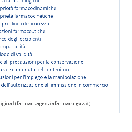
età farmacologiche
oprietà farmacodinamiche
oprietà farmacocinetiche
i preclinici di sicurezza
azioni farmaceutiche
nco degli eccipienti
compatibilità
iodo di validità
eciali precauzioni per la conservazione
tura e contenuto del contenitore
truzioni per l’impiego e la manipolazione
re dell'autorizzazione all'immissione in commercio
iginal (farmaci.agenziafarmaco.gov.it)