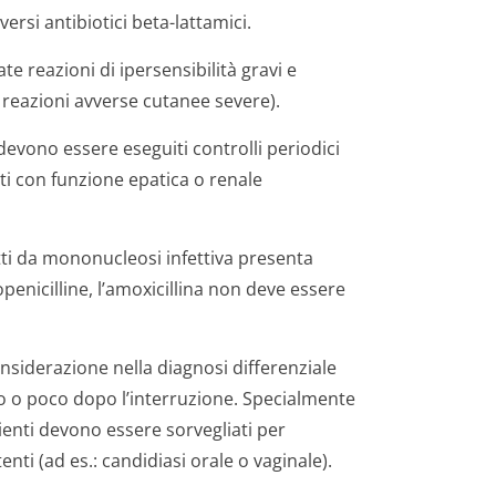
versi antibiotici beta-lattamici.
te reazioni di ipersensibilità gravi e
e reazioni avverse cutanee severe).
evono essere eseguiti controlli periodici
nti con funzione epatica o renale
tti da mononucleosi infettiva presenta
nicilline, l’amoxicillina non deve essere
iderazione nella diagnosi differenziale
co o poco dopo l’interruzione. Specialmente
ienti devono essere sorvegliati per
nti (ad es.: candidiasi orale o vaginale).