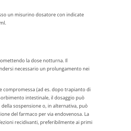
esso un misurino dosatore con indicate
 ml.
e, omettendo la dose notturna. Il
endersi necessario un prolungamento nei
e compromessa (ad es. dopo trapianto di
sorbimento intestinale, il dosaggio può
della sospensione o, in alternativa, può
zione del farmaco per via endovenosa. La
fezioni recidivanti, preferibilmente ai primi