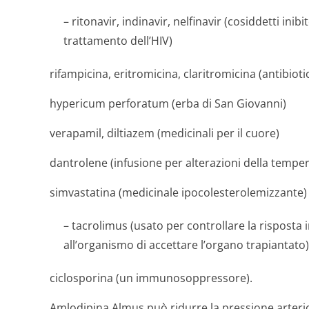
– ritonavir, indinavir, nelfinavir (cosiddetti inibit
trattamento dell’HIV)
rifampicina, eritromicina, claritromicina (antibiotic
hypericum perforatum
(erba di San Giovanni)
verapamil, diltiazem (medicinali per il cuore)
dantrolene (infusione per alterazioni della tempe
simvastatina (medicinale ipocolesterole­mizzante)
– tacrolimus (usato per controllare la risposta
all’organismo di accettare l’organo trapiantato)
ciclosporina (un immunosoppressore).
Amlodipina Almus può ridurre la pressione arterio