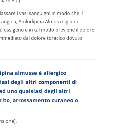
lare AIC).
lassare i vasi sanguigni in modo che il
n angina, Amlodipina Almus migliora
ù ossigeno e in tal modo previene il dolore
immediato dal dolore toracico dovuto
ipina almusse è allergico
iasi degli altri componenti di
d uno qualsiasi degli altri
urito, arrossamento cutaneo o
nsione).