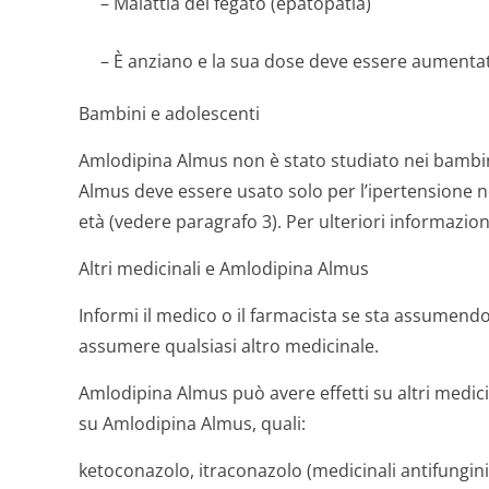
– Malattia del fegato (epatopatia)
– È anziano e la sua dose deve essere aumenta
Bambini e adolescenti
Amlodipina Almus non è stato studiato nei bambini
Almus deve essere usato solo per l’ipertensione ne
età (vedere paragrafo 3). Per ulteriori informazion
Altri medicinali e Amlodipina Almus
Informi il medico o il farmacista se sta assumen
assumere qualsiasi altro medicinale.
Amlodipina Almus può avere effetti su altri medicin
su Amlodipina Almus, quali:
ketoconazolo, itraconazolo (medicinali antifungini