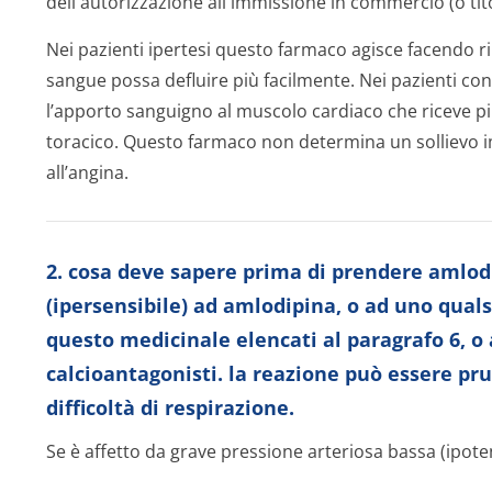
dell'autorizzazione all'immissione in commercio (o tito
Nei pazienti ipertesi questo farmaco agisce facendo ri
sangue possa defluire più facilmente. Nei pazienti co
l’apporto sanguigno al muscolo cardiaco che riceve pi
toracico. Questo farmaco non determina un sollievo 
all’angina.
2. cosa deve sapere prima di prendere amlod
(ipersensibile) ad amlodipina, o ad uno quals
questo medicinale elencati al paragrafo 6, o a
calcioantagonisti. la reazione può essere pr
difficoltà di respirazione.
Se è affetto da grave pressione arteriosa bassa (ipote