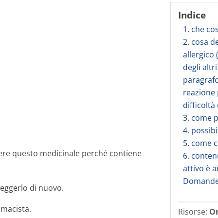
Indice
1. che co
2. cosa d
allergico
degli alt
paragrafo 
reazione 
difficoltà
3. come 
4. possibi
5. come 
ere questo medicinale perché contiene
6. conten
attivo è 
Domande 
leggerlo di nuovo.
rmacista.
Risorse:
Or