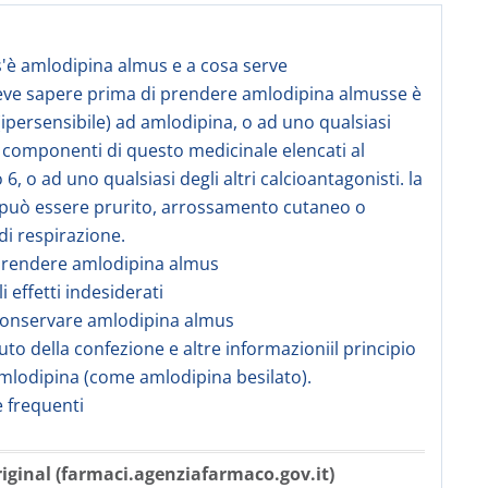
s'è amlodipina almus e a cosa serve
eve sapere prima di prendere amlodipina almusse è
 (ipersensibile) ad amlodipina, o ad uno qualsiasi
ri componenti di questo medicinale elencati al
6, o ad uno qualsiasi degli altri calcioantagonisti. la
può essere prurito, arrossamento cutaneo o
 di respirazione.
prendere amlodipina almus
li effetti indesiderati
conservare amlodipina almus
uto della confezione e altre informazioniil principio
amlodipina (come amlodipina besilato).
frequenti
iginal (farmaci.agenziafarmaco.gov.it)