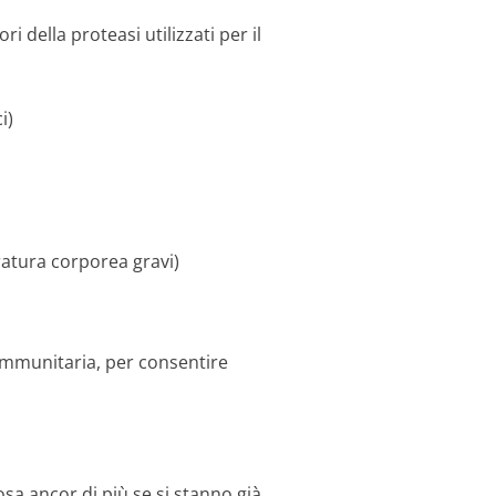
ori della proteasi utilizzati per il
i)
ratura corporea gravi)
 immunitaria, per consentire
sa ancor di più se si stanno già