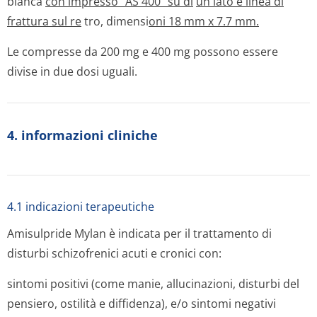
bianca
con impresso “AS 400” su di
un lato e linea di
frattura sul re
tro, dimensi
oni 18 mm x 7.7 mm.
Le compresse da 200 mg e 400 mg possono essere
divise in due dosi uguali.
4. informazioni cliniche
4.1 indicazioni terapeutiche
Amisulpride Mylan è indicata per il trattamento di
disturbi schizofrenici acuti e cronici con:
sintomi positivi (come manie, allucinazioni, disturbi del
pensiero, ostilità e diffidenza), e/o sintomi negativi