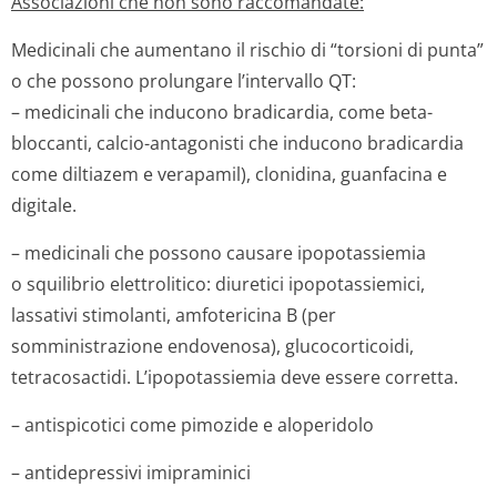
Associazioni che non sono raccomandate:
Medicinali che aumentano il rischio di “torsioni di punta”
o che possono prolungare l’intervallo QT:
– medicinali che inducono bradicardia, come beta-
bloccanti, calcio-antagonisti che inducono bradicardia
come diltiazem e verapamil), clonidina, guanfacina e
digitale.
– medicinali che possono causare ipopotassiemia
o squilibrio elettrolitico: diuretici ipopotassiemici,
lassativi stimolanti, amfotericina B (per
somministrazione endovenosa), glucocorticoidi,
tetracosactidi. L’ipopotassiemia deve essere corretta.
– antispicotici come pimozide e aloperidolo
– antidepressivi imipraminici