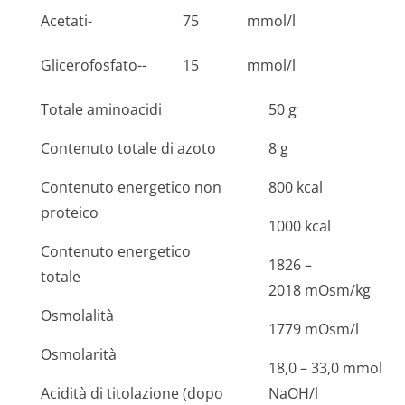
Acetati-
75
mmol/l
Glicerofosfato--
15
mmol/l
Totale aminoacidi
50 g
Contenuto totale di azoto
8 g
Contenuto energetico non
800 kcal
proteico
1000 kcal
Contenuto energetico
1826 –
totale
2018 mOsm/kg
Osmolalità
1779 mOsm/l
Osmolarità
18,0 – 33,0 mmol
Acidità di titolazione (dopo
NaOH/l