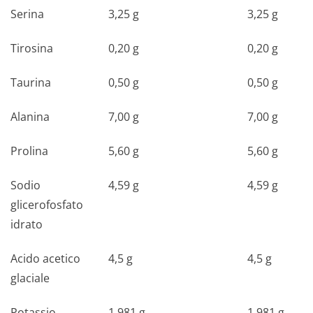
Serina
3,25 g
3,25 g
Tirosina
0,20 g
0,20 g
Taurina
0,50 g
0,50 g
Alanina
7,00 g
7,00 g
Prolina
5,60 g
5,60 g
Sodio
4,59 g
4,59 g
glicerofosfato
idrato
Acido acetico
4,5 g
4,5 g
glaciale
Potassio
1,981 g
1,981 g