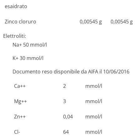
esaidrato
Zinco cloruro
0,00545 g
0,00545 g
Elettroliti:
Na+ 50 mmol/l
K+ 30 mmol/l
Documento reso disponibile da AIFA il 10/06/2016
Ca++
2
mmol/l
Mg++
3
mmol/l
Zn++
0,04
mmol/l
Cl-
64
mmol/l