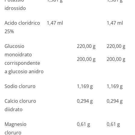
idrossido
Acido cloridrico
1,47 ml
1,47 ml
25%
Glucosio
220,00 g
220,00 g
monoidrato
200,00 g
200,00 g
corrispondente
a glucosio anidro
Sodio cloruro
1,169 g
1,169 g
Calcio cloruro
0,294 g
0,294 g
diidrato
Magnesio
0,61 g
0,61 g
cloruro