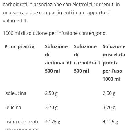
carboidrati in associazione con elettroliti contenuti in
una sacca a due compartimenti in un rapporto di
volume 1:1.
1000 ml di soluzione per infusione contengono:
Principi attivi
Soluzione
Soluzione
Soluzione
di
di
miscelata
aminoacidi
carboidrati
pronta
500 ml
500 ml
per l’uso
1000 ml
Isoleucina
2,50 g
2,50 g
Leucina
3,70 g
3,70 g
Lisina cloridrato
4,125 g
4,125 g
corrispondente