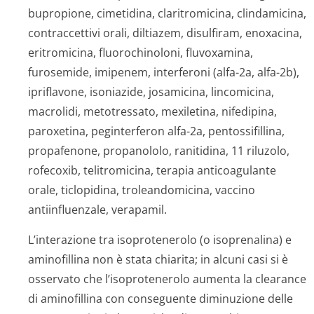
bupropione, cimetidina, claritromicina, clindamicina,
contraccettivi orali, diltiazem, disulfiram, enoxacina,
eritromicina, fluorochinoloni, fluvoxamina,
furosemide, imipenem, interferoni (alfa-2a, alfa-2b),
ipriflavone, isoniazide, josamicina, lincomicina,
macrolidi, metotressato, mexiletina, nifedipina,
paroxetina, peginterferon alfa-2a, pentossifillina,
propafenone, propanololo, ranitidina, 11 riluzolo,
rofecoxib, telitromicina, terapia anticoagulante
orale, ticlopidina, troleandomicina, vaccino
antiinfluenzale, verapamil.
L’interazione tra isoprotenerolo (o isoprenalina) e
aminofillina non è stata chiarita; in alcuni casi si è
osservato che l’isoprotenerolo aumenta la clearance
di aminofillina con conseguente diminuzione delle