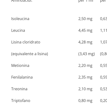
Aminoacidi:
per 1 ml
per
Isoleucina
2,50 mg
0,6
Leucina
4,45 mg
1,1
Lisina cloridrato
4,28 mg
1,0
(equivalente a lisina)
(3,43 mg)
(0,8
Metionina
2,20 mg
0,5
Fenilalanina
2,35 mg
0,5
Treonina
2,10 mg
0,5
Triptofano
0,80 mg
0,2