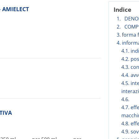
 - AMIELECT
Indice
1. DENO
2. COMPO
3. forma 
4. inform
4.1. in
4.2. po
4.3. co
4.4. av
4.5. int
interaz
4.6.
4.7. eff
TIVA
macchi
4.8. eff
4.9. so