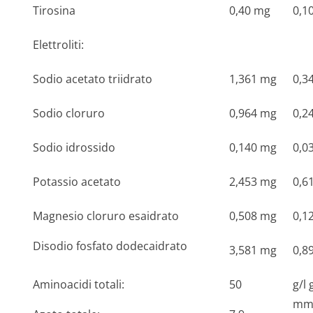
Tirosina
0,40 mg
0,1
Elettroliti:
Sodio acetato triidrato
1,361 mg
0,3
Sodio cloruro
0,964 mg
0,2
Sodio idrossido
0,140 mg
0,0
Potassio acetato
2,453 mg
0,6
Magnesio cloruro esaidrato
0,508 mg
0,1
Disodio fosfato dodecaidrato
3,581 mg
0,8
Aminoacidi totali:
50
g/l 
mmo