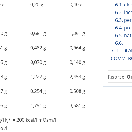
0 g
0,20 g
0,40 g
6.1. ele
6.2. in
6.3. per
6.4. pr
40 g
0,681 g
1,361 g
6.5. na
6.6.
41 g
0,482 g
0,964 g
7. TITOL
COMMER
35 g
0,070 g
0,140 g
13 g
1,227 g
2,453 g
Risorse:
Or
27 g
0,254 g
0,508 g
95 g
1,791 g
3,581 g
g/l kJ/l = 200 kcal/l mOsm/l
l/l