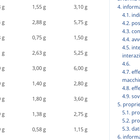
8 g
1,55 g
3,10 g
4. inform
4.1. in
4 g
2,88 g
5,75 g
4.2. po
4.3. co
8 g
0,75 g
1,50 g
4.4. av
4.5. int
1 g
2,63 g
5,25 g
interaz
4.6.
0 g
3,00 g
6,00 g
4.7. eff
macchi
0 g
1,40 g
2,80 g
4.8. eff
4.9. so
0 g
1,80 g
3,60 g
5. propri
5.1. pr
9 g
1,38 g
2,75 g
5.2. pr
5.3. dat
9 g
0,58 g
1,15 g
6. inform