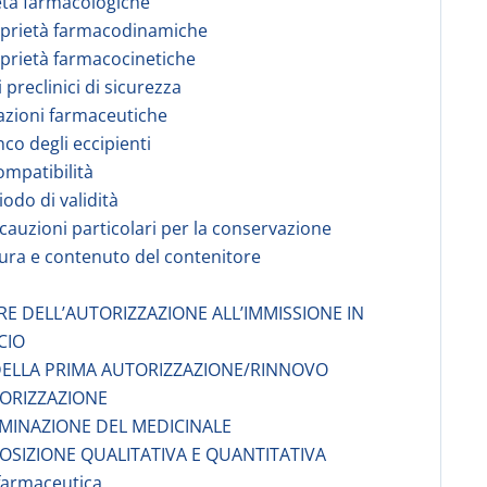
età farmacologiche
oprietà farmacodinamiche
oprietà farmacocinetiche
i preclinici di sicurezza
azioni farmaceutiche
nco degli eccipienti
compatibilità
iodo di validità
ecauzioni particolari per la conservazione
tura e contenuto del contenitore
ARE DELL’AUTORIZZAZIONE ALL’IMMISSIONE IN
CIO
DELLA PRIMA AUTORIZZAZIONE/RINNOVO
ORIZZAZIONE
MINAZIONE DEL MEDICINALE
SIZIONE QUALITATIVA E QUANTITATIVA
farmaceutica