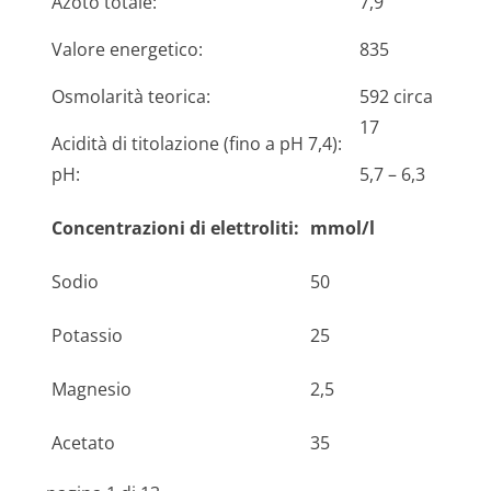
Azoto totale:
7,9
Valore energetico:
835
Osmolarità teorica:
592 circa
17
Acidità di titolazione (fino a pH 7,4):
pH:
5,7 – 6,3
Concentrazioni di elettroliti:
mmol/l
Sodio
50
Potassio
25
Magnesio
2,5
Acetato
35