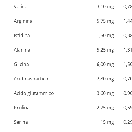
Valina
3,10 mg
0,7
Arginina
5,75 mg
1,4
Istidina
1,50 mg
0,3
Alanina
5,25 mg
1,3
Glicina
6,00 mg
1,5
Acido aspartico
2,80 mg
0,7
Acido glutammico
3,60 mg
0,9
Prolina
2,75 mg
0,6
Serina
1,15 mg
0,2