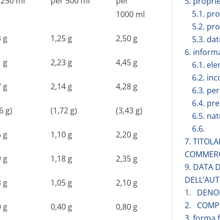
 250 ml
per 500 ml
per
5. propri
5.1. pr
1000 ml
5.2. pr
3 g
1,25 g
2,50 g
5.3. dat
6. inform
1 g
2,23 g
4,45 g
6.1. ele
6.2. in
7 g
2,14 g
4,28 g
6.3. per
6.4. pr
6 g)
(1,72 g)
(3,43 g)
6.5. na
6.6.
5 g
1,10 g
2,20 g
7. TITOL
COMMER
9 g
1,18 g
2,35 g
9. DATA 
DELL’AUT
3 g
1,05 g
2,10 g
1. DENO
2. COMPO
0 g
0,40 g
0,80 g
3. forma 