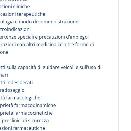
azioni cliniche
dicazioni terapeutiche
sologia e modo di somministrazione
ntroindicazioni
vertenze speciali e precauzioni d’impiego
erazioni con altri medicinali e altre forme di
ione
etti sulla capacità di guidare veicoli e sull’uso di
nari
etti indesiderati
vradosaggio
età farmacologiche
oprietà farmacodinamiche
oprietà farmacocinetiche
i preclinici di sicurezza
azioni farmaceutiche