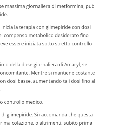
ose massima giornaliera di metformina, può
ide.
inizia la terapia con glimepiride con dosi
del compenso metabolico desiderato fino
ve essere iniziata sotto stretto controllo
imo della dose giornaliera di Amaryl, se
a concomitante. Mentre si mantiene costante
a con dosi basse, aumentando tali dosi fino al
.
to controllo medico.
 di glimepiride. Si raccomanda che questa
ima colazione, o altrimenti, subito prima