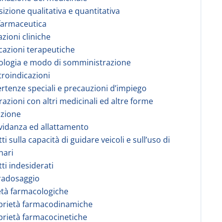
izione qualitativa e quantitativa
farmaceutica
azioni cliniche
icazioni terapeutiche
ologia e modo di somministrazione
troindicazioni
ertenze speciali e precauzioni d’impiego
erazioni con altri medicinali ed altre forme
azione
vidanza ed allattamento
tti sulla capacità di guidare veicoli e sull’uso di
nari
tti indesiderati
radosaggio
età farmacologiche
prietà farmacodinamiche
prietà farmacocinetiche