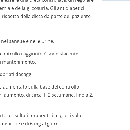
ve essere una dieta controllata, un regolare
cemia e della glicosuria. Gli antidiabetici
rispetto della dieta da parte del paziente.
 nel sangue e nelle urine.
il controllo raggiunto è soddisfacente
di mantenimento.
opriati dosaggi.
re aumentato sulla base del controllo
i aumento, di circa 1–2 settimane, fino a 2,
a a risultati terapeutici migliori solo in
mepiride è di 6 mg al giorno.