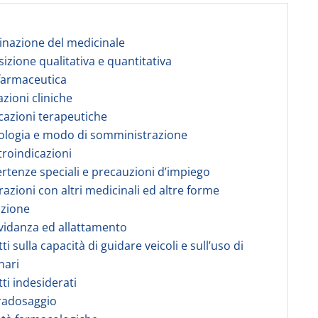
nazione del medicinale
izione qualitativa e quantitativa
farmaceutica
azioni cliniche
icazioni terapeutiche
ologia e modo di somministrazione
troindicazioni
ertenze speciali e precauzioni d’impiego
erazioni con altri medicinali ed altre forme
azione
vidanza ed allattamento
tti sulla capacità di guidare veicoli e sull’uso di
nari
tti indesiderati
radosaggio