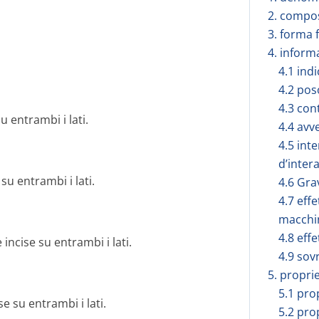
2. compos
3. forma 
4. inform
4.1 ind
4.2 pos
4.3 con
 entrambi i lati.
4.4 avv
4.5 int
d’inter
u entrambi i lati.
4.6 Gra
4.7 effe
macchi
4.8 effe
incise su entrambi i lati.
4.9 sov
5. propri
5.1 pro
 su entrambi i lati.
5.2 pro