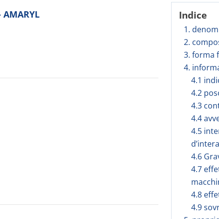
 - AMARYL
Indice
1. denomi
2. compos
3. forma 
4. inform
4.1 ind
4.2 pos
4.3 con
4.4 avv
4.5 int
d’inter
4.6 Gra
4.7 effe
macchi
4.8 effe
4.9 sov