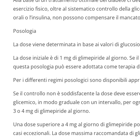
Alla base di un trattamento ottimale del diabete ci de
esercizio fisico, oltre al sistematico controllo della gli
orali o l’insulina, non possono compensare il mancato 
Posologia
La dose viene determinata in base ai valori di glucosio
La dose iniziale è di 1 mg di glimepiride al giorno. Se 
questa posologia può essere adottata come terapia 
Per i differenti regimi posologici sono disponibili appr
Se il controllo non è soddisfacente la dose deve esse
glicemico, in modo graduale con un intervallo, per ogn
3 o 4 mg di glimepiride al giorno.
Una dose superiore a 4 mg al giorno di glimepiride port
casi eccezionali. La dose massima raccomandata di gli