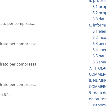
5. propri
5.1 pro
5.2 pro
5.3 dati
drato per compressa.
6. inform
6.1 elen
6.2 inc
6.3 peri
idrato per compressa.
6.4 spe
6.5 nat
6.6 spe
idrato per compressa.
7. TITOL
COMMER
8. NUMER
idrato per compressa.
COMMER
9. data d
o 6.1.
dell’auto
1. denomi