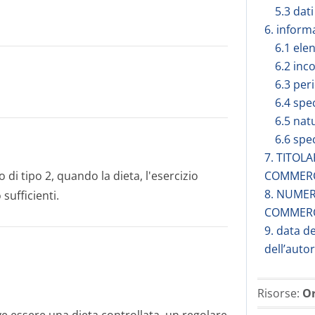
5.3 dati
6. inform
6.1 elen
6.2 inc
6.3 peri
6.4 spe
6.5 nat
6.6 spe
7. TITOL
 di tipo 2, quando la dieta, l'esercizio
COMMER
8. NUMER
sufficienti.
COMMER
9. data d
dell’auto
Risorse:
Or