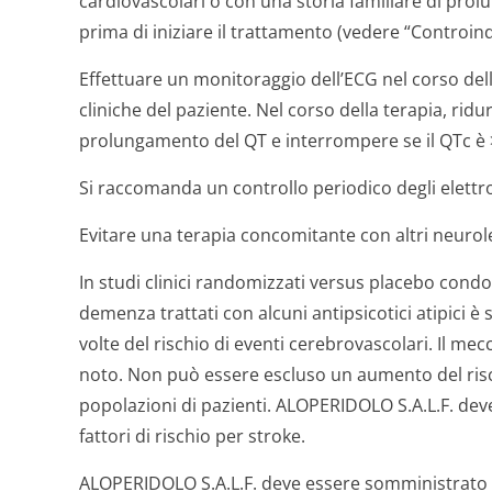
cardiovascolari o con una storia familiare di pro
prima di iniziare il trattamento (vedere “Controindi
Effettuare un monitoraggio dell’ECG nel corso dell
cliniche del paziente. Nel corso della terapia, ridu
prolungamento del QT e interrompere se il QTc è
Si raccomanda un controllo periodico degli elettrol
Evitare una terapia concomitante con altri neurole
In studi clinici randomizzati versus placebo condo
demenza trattati con alcuni antipsicotici atipici è
volte del rischio di eventi cerebrovascolari. Il m
noto. Non può essere escluso un aumento del rischio
popolazioni di pazienti. ALOPERIDOLO S.A.L.F. dev
fattori di rischio per stroke.
ALOPERIDOLO S.A.L.F. deve essere somministrato 