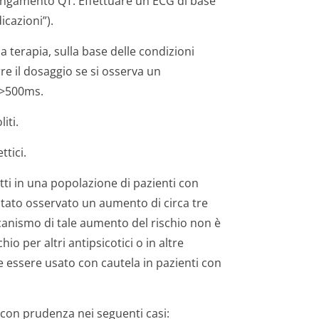
lungamento QT. Effettuare un ECG di base
ca­zioni”).
a terapia, sulla base delle condizioni
rre il dosaggio se si osserva un
 >500ms.
iti.
ttici.
tti in una popolazione di pazienti con
 stato osservato un aumento di circa tre
eccanismo di tale aumento del rischio non è
 per altri antipsicotici o in altre
e essere usato con cautela in pazienti con
con prudenza nei seguenti casi: