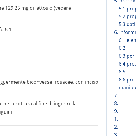
5. propri
ne 129,25 mg di lattosio (vedere
5.1 pro
5.2 pro
5.3 dati
o 6.1.
6. inform
6.1 elen
6.2
6.3 peri
6.4 pre
6.5
6.6 pre
ggermente biconvesse, rosacee, con inciso
manipo
7.
8.
ne la rottura al fine di ingerire la
9.
uguali
1.
2.
3.