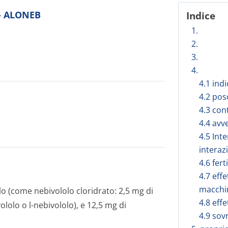
 - ALONEB
Indice
1.
2.
3.
4.
4.1 ind
4.2 pos
4.3 con
4.4 avv
4.5 Int
interaz
4.6 fert
4.7 effe
macchi
 (come nebivololo cloridrato: 2,5 mg di
4.8 effe
lolo o l-nebivololo), e 12,5 mg di
4.9 sov