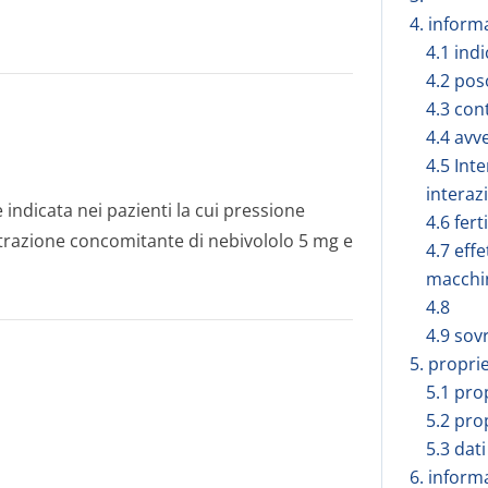
4. inform
4.1 ind
4.2 pos
4.3 con
4.4 avv
4.5 Int
interaz
ndicata nei pazienti la cui pressione
4.6 fert
razione concomitante di nebivololo 5 mg e
4.7 effe
macchi
4.8
4.9 sov
5. propri
5.1 pro
5.2 pro
5.3 dati
6. inform