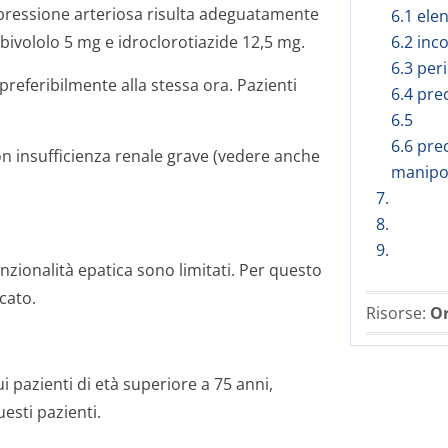
 pressione arteriosa risulta adeguatamente
6.1 elen
ivololo 5 mg e idroclorotiazide 12,5 mg.
6.2 inc
6.3 peri
preferibilmente alla stessa ora.
Pazienti
6.4 pre
6.5
6.6 pre
 insufficienza renale grave (vedere anche
manipo
7.
8.
9.
funzionalità epatica sono limitati. Per questo
cato.
Risorse:
Or
 pazienti di età superiore a 75 anni,
sti pazienti.