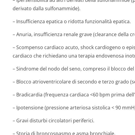
– Ipersensibilità ad altri derivati della sulfonammide 
derivato dalla sulfonammide).
– Insufficienza epatica o ridotta funzionalità epatica.
– Anuria, insufficienza renale grave (clearance della c
– Scompenso cardiaco acuto, shock cardiogeno o epis
cardiaco che richiedano una terapia endovenosa inot
– Sindrome del nodo del seno, compreso il blocco del
– Blocco atrioventricolare di secondo e terzo grado (
– Bradicardia (frequenza cardiaca <60 bpm prima dell'i
– Ipotensione (pressione arteriosa sistolica < 90 mmH
– Gravi disturbi circolatori periferici.
– Storia di broncospasmo e asma bronchiale.