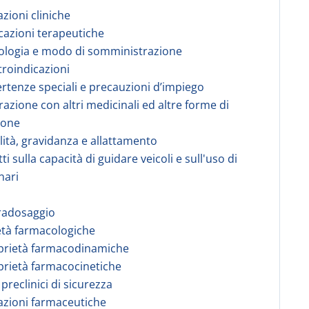
azioni cliniche
icazioni terapeutiche
ologia e modo di somministrazione
troindicazioni
ertenze speciali e precauzioni d’impiego
erazione con altri medicinali ed altre forme di
ione
ilità, gravidanza e allattamento
tti sulla capacità di guidare veicoli e sull'uso di
nari
radosaggio
età farmacologiche
prietà farmacodinamiche
prietà farmacocinetiche
 preclinici di sicurezza
azioni farmaceutiche