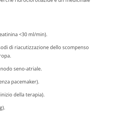
(perché l’idroclorotiazide è un medicinale
reatinina <30 ml/min).
odi di riacutizzazione dello scompenso
ropa.
 nodo seno-atriale.
senza pacemaker).
nizio della terapia).
g).