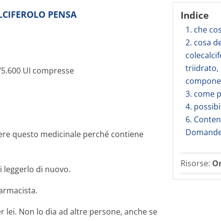
ALCIFEROLO PENSA
Indice
1. che co
2. cosa d
colecalci
triidrato,
5.600 UI compresse
component
3. come p
4. possibi
6. Conten
Domande 
ere questo medicinale perché contiene
Risorse:
Or
i leggerlo di nuovo.
farmacista.
r lei. Non lo dia ad altre persone, anche se