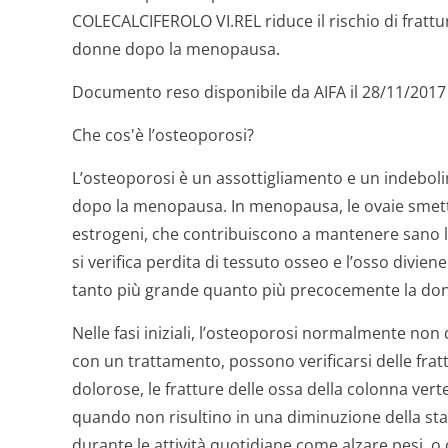
COLECALCIFEROLO VI.REL riduce il rischio di frattur
donne dopo la menopausa.
Documento reso disponibile da AIFA il 28/11/2017
Che cos'è l’osteoporosi?
L’osteoporosi è un assottigliamento e un indebol
dopo la menopausa. In menopausa, le ovaie smetto
estrogeni, che contribuiscono a mantenere sano l
si verifica perdita di tessuto osseo e l’osso diviene
tanto più grande quanto più precocemente la do
Nelle fasi iniziali, l’osteoporosi normalmente non 
con un trattamento, possono verificarsi delle fra
dolorose, le fratture delle ossa della colonna ver
quando non risultino in una diminuzione della stat
durante le attività quotidiane come alzare pesi, 