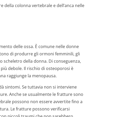
e della colonna vertebrale e dell’anca nelle
imento delle ossa. È comune nelle donne
no di produrre gli ormoni femminili, gli
o scheletro della donna. Di conseguenza,
 più debole. Il rischio di osteoporosi è
nna raggiunge la menopausa.
dà sintomi. Se tuttavia non si interviene
tture. Anche se usualmente le fratture sono
tebrale possono non essere avvertite fino a
ura. Le fratture possono verificarsi
o con piccoli traumi che non sarebbero