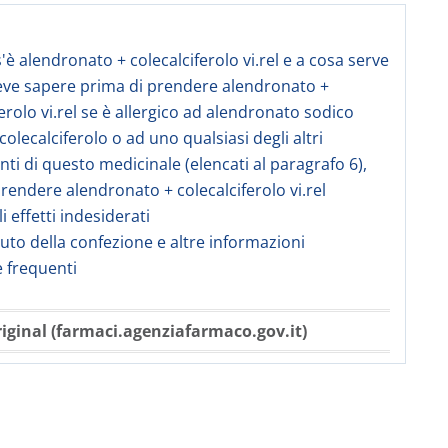
s'è alendronato + colecalciferolo vi.rel e a cosa serve
eve sapere prima di prendere alendronato +
ferolo vi.rel se è allergico ad alendronato sodico
 colecalciferolo o ad uno qualsiasi degli altri
i di questo medicinale (elencati al paragrafo 6),
rendere alendronato + colecalciferolo vi.rel
li effetti indesiderati
uto della confezione e altre informazioni
frequenti
iginal (farmaci.agenziafarmaco.gov.it)