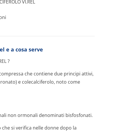
IFEROLO VI.REL
oni
rel e a cosa serve
EL ?
pressa che contiene due principi attivi,
onato) e colecalciferolo, noto come
ali non ormonali denominati bisfosfonati.
 che si verifica nelle donne dopo la