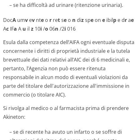
– se ha difficoltà ad urinare (ritenzione urinaria).
Doc
A
um
v
e
v
nt
e
o
r
re
t
s
e
o
n
di
z
sp
e
on
e
ibil
p
e d
r
a
e
A
c
IF
a
A
u
il
z
10
i
/
o
06
n
/2
i
016
Esula dalla competenza dell’AIFA ogni eventuale disputa
concernente i diritti di proprietà industriale e la tutela
brevettuale dei dati relativi all’AIC dei
di 6
medicinali e,
pertanto, l’Agenzia non può essere ritenuta
responsabile in alcun modo di eventuali violazioni da
parte del titolare dell'autorizzazione all'immissione in
commercio (o titolare AIC).
Si rivolga al medico o al farmacista prima di prendere
Akineton:
– se di recente ha avuto un infarto o se soffre di