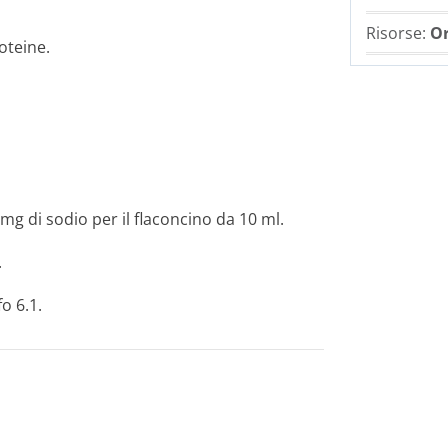
Risorse:
Or
roteine.
g di sodio per il flaconcino da 10 ml.
.
o 6.1.