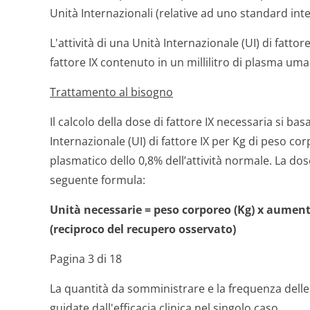
Unità Internazionali (relative ad uno standard inte
L'attività di una Unità Internazionale (UI) di fattor
fattore IX contenuto in un millilitro di plasma u
Trattamento al bisogno
Il calcolo della dose di fattore IX necessaria si b
Internazionale (UI) di fattore IX per Kg di peso cor
plasmatico dello 0,8% dell’attività normale. La do
seguente formula:
Unità necessarie = peso corporeo (Kg) x aumento 
(reciproco del recupero osservato)
Pagina 3 di 18
La quantità da somministrare e la frequenza dell
guidate dall'efficacia clinica nel singolo caso.