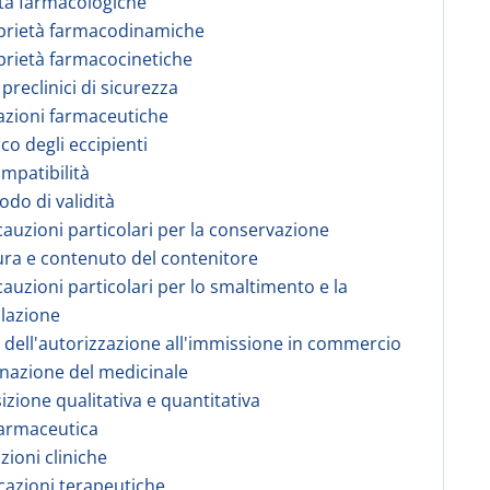
tà farmacologiche
prietà farmacodinamiche
prietà farmacocinetiche
 preclinici di sicurezza
azioni farmaceutiche
co degli eccipienti
ompatibilità
odo di validità
cauzioni particolari per la conservazione
ura e contenuto del contenitore
cauzioni particolari per lo smaltimento e la
lazione
re dell'autorizzazione all'immissione in commercio
nazione del medicinale
zione qualitativa e quantitativa
farmaceutica
zioni cliniche
icazioni terapeutiche