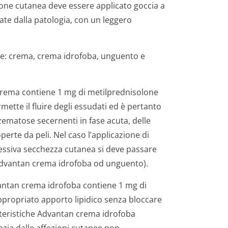
ione cutanea deve essere applicato goccia a
sate dalla patologia, con un leggero
he: crema, crema idrofoba, unguento e
crema contiene 1 mg di metilprednisolone
ette il fluire degli essudati ed è pertanto
ematose secernenti in fase acuta, delle
rte da peli. Nel caso l’applicazione di
essiva secchezza cutanea si deve passare
dvantan crema idrofoba od unguento).
antan crema idrofoba contiene 1 mg di
ppropriato apporto lipidico senza bloccare
ratteristiche Advantan crema idrofoba