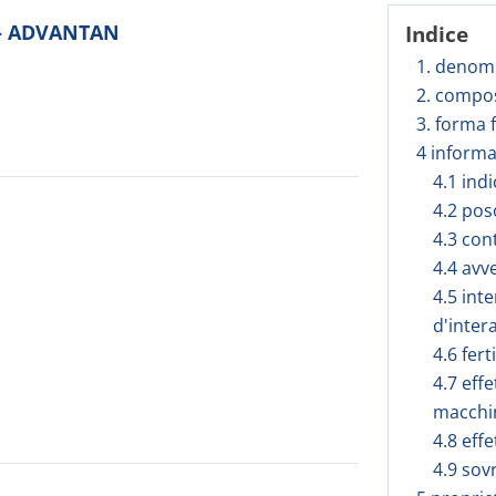
o - ADVANTAN
Indice
1. denomi
2. compos
3. forma 
4 informa
4.1 ind
4.2 pos
4.3 con
4.4 avv
4.5 inte
d'inter
4.6 fert
4.7 effe
macchi
4.8 effe
4.9 sov