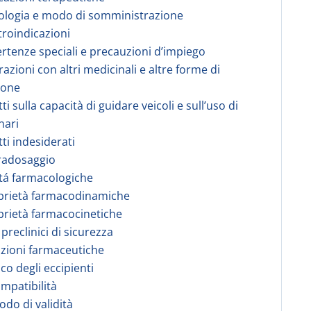
ologia e modo di somministrazione
troindicazioni
ertenze speciali e precauzioni d’impiego
razioni con altri medicinali e altre forme di
ione
tti sulla capacità di guidare veicoli e sull’uso di
nari
tti indesiderati
radosaggio
tá farmacologiche
prietà farmacodinamiche
prietà farmacocinetiche
 preclinici di sicurezza
zioni farmaceutiche
co degli eccipienti
ompatibilità
odo di validità