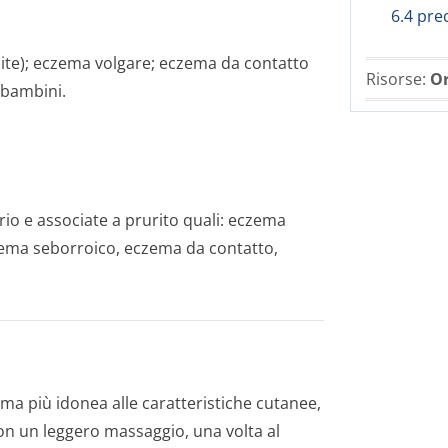
6.4 pre
ite); eczema volgare; eczema da contatto
Risorse:
Or
 bambini.
io e associate a prurito quali: eczema
zema seborroico, eczema da contatto,
ma più idonea alle caratteristiche cutanee,
con un leggero massaggio, una volta al