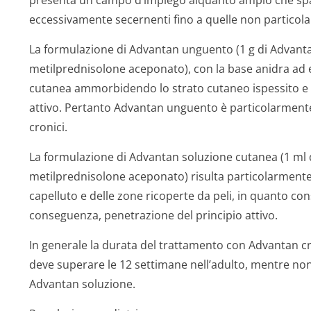
presenta un campo d’impiego alquanto ampio che spaz
eccessivamente secernenti fino a quelle non particol
La formulazione di Advantan unguento (1 g di Advant
metilprednisolone aceponato), con la base anidra ad e
cutanea ammorbidendo lo strato cutaneo ispessito e f
attivo. Pertanto Advantan unguento è particolarmente 
cronici.
La formulazione di Advantan soluzione cutanea (1 ml 
metilprednisolone aceponato) risulta particolarmente
capelluto e delle zone ricoperte da peli, in quanto c
conseguenza, penetrazione del principio attivo.
In generale la durata del trattamento con Advantan 
deve superare le 12 settimane nell’adulto, mentre no
Advantan soluzione.