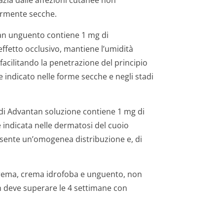
ia dalle affezioni cutanee non
armente secche.
an unguento contiene 1 mg di
ffetto occlusivo, mantiene l’umidità
acilitando la penetrazione del principio
indicato nelle forme secche e negli stadi
di Advantan soluzione contiene 1 mg di
 indicata nelle dermatosi del cuoio
onsente un’omogenea distribuzione e, di
crema, crema idrofoba e unguento, non
n deve superare le 4 settimane con