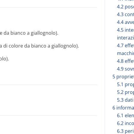
4.2 pos
4.3 con
4.4 avv
4.5 inte
 da bianco a giallognolo).
interaz
4.7 effe
di colore da bianco a giallognolo).
macchi
lo).
4.8 effe
4.9 sov
5 proprie
5.1 pro
5.2 pro
5.3 dati
6 informa
6.1 elen
6.2 inc
6.3 peri