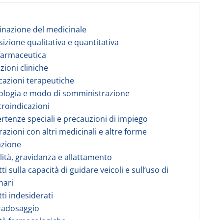
nazione del medicinale
izione qualitativa e quantitativa
farmaceutica
zioni cliniche
icazioni terapeutiche
ologia e modo di somministrazione
troindicazioni
ertenze speciali e precauzioni di impiego
razioni con altri medicinali e altre forme
azione
ilità, gravidanza e allattamento
tti sulla capacità di guidare veicoli e sull’uso di
nari
tti indesiderati
radosaggio