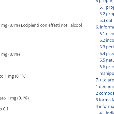
5 proprie
5.1 pro
5.2 pro
5.3 dati
g (0,1%) Eccipienti con effetti noti: alcool
6. inform
6.1 elen
6.2 inc
6.3 peri
6.4 pre
 mg (0,1%)
6.5 nat
6.6 pre
manipo
to 1 mg (0,1%)
7. titola
1 denomi
2 composi
ato 1 mg (0,1%)
3 forma 
4 informa
o 6.1.
4.1 ind