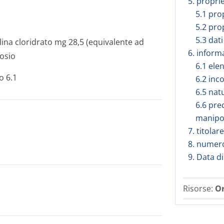
5. propri
5.1 pro
5.2 pro
5.3 dati
ilina cloridrato mg 28,5 (equivalente ad
6. inform
rosio
6.1 elen
o 6.1
6.2 inc
6.5 nat
6.6 pre
manipol
7. titola
8. numero
9. Data d
Risorse:
Or