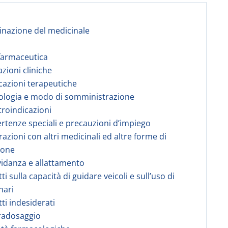
nazione del medicinale
farmaceutica
azioni cliniche
icazioni terapeutiche
ologia e modo di somministrazione
troindicazioni
ertenze speciali e precauzioni d’impiego
razioni con altri medicinali ed altre forme di
ione
vidanza e allattamento
tti sulla capacità di guidare veicoli e sull’uso di
nari
tti indesiderati
radosaggio