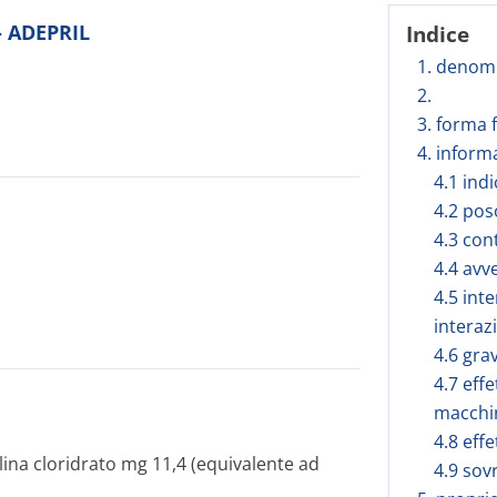
- ADEPRIL
Indice
1. denomi
2.
3. forma 
4. inform
4.1 ind
4.2 pos
4.3 con
4.4 avv
4.5 inte
interaz
4.6 gra
4.7 effe
macchi
4.8 effe
ilina cloridrato mg 11,4 (equivalente ad
4.9 sov