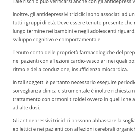
Tale rischio può verificarsi anche con gli antidepressivi 
Inoltre, gli antidepressivi triciclici sono associati ad u
tutti i gruppi di età. Deve essere tenuto presente che 
lungo termine nei bambini e negli adolescenti riguarda
sviluppo cognitivo e comportamentale.
Tenuto conto delle proprietà farmacologiche del prep
nei pazienti con affezioni cardio-vascolari nei quali po
ritmo e della conduzione, insufficienza miocardica.
In tali soggetti è pertanto necessario eseguire periodici
sorveglianza clinica e strumentale è inoltre richiesta ne
trattamento con ormoni tiroidei ovvero in quelli ch
ad alte dosi.
Gli antidepressivi triciclici possono abbassare la soglia
epilettici e nei pazienti con affezioni cerebrali organi