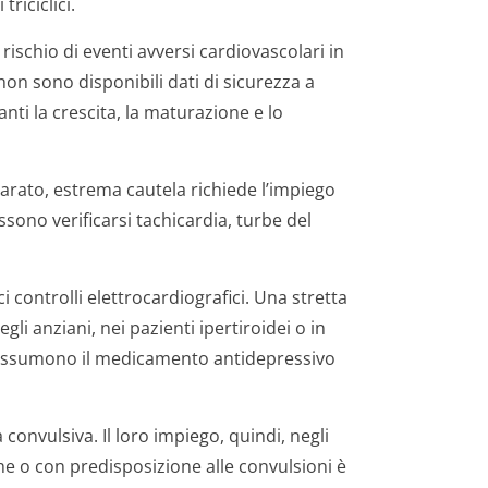
triciclici.
n rischio di eventi avversi cardiovascolari in
non sono disponibili dati di sicurezza a
nti la crescita, la maturazione e lo
arato, estrema cautela richiede l’impiego
ssono verificarsi tachicardia, turbe del
 controlli elettrocardio­grafici. Una stretta
gli anziani, nei pazienti ipertiroidei o in
e assumono il medicamento antidepressivo
 convulsiva. Il loro impiego, quindi, negli
che o con predisposizione alle convulsioni è