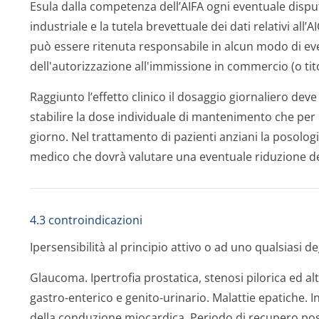
Esula dalla competenza dell’AIFA ogni eventuale disput
industriale e la tutela brevettuale dei dati relativi all’
può essere ritenuta responsabile in alcun modo di even
dell'autorizzazione all'immissione in commercio (o tito
Raggiunto l’effetto clinico il dosaggio giornaliero dev
stabilire la dose individuale di mantenimento che per
giorno. Nel trattamento di pazienti anziani la posolog
medico che dovrà valutare una eventuale riduzione de
4.3 controindicazioni
Ipersensibilità al principio attivo o ad uno qualsiasi de
Glaucoma. Ipertrofia prostatica, stenosi pilorica ed al
gastro-enterico e genito-urinario. Malattie epatiche. I
della conduzione miocardica. Periodo di recupero post