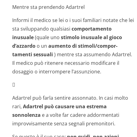
Mentre sta prendendo Adartrel
Informi il medico se lei o i suoi familiari notate che lei
sta sviluppando qualsiasi
comportamento
inusuale
(quale uno
stimolo inusuale al gioco
d’azzardo
o un
aumento di stimoli/compor­
tamenti sessuali
) mentre sta assumendo Adartrel.
Il medico può ritenere necessario modificare il
dosaggio o interrompere l’assunzione.

Adartrel può farla sentire assonnato. In casi molto
rari,
Adartrel può causare una estrema
sonnolenza
e a volte far cadere addormentati
improvvisamente senza segnali premonitori.
Se questo è il suo caso:
non guidi, non azioni