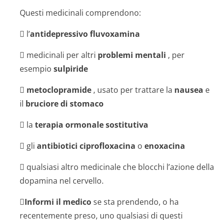
Questi medicinali comprendono:
 l’
antidepressivo fluvoxamina
 medicinali per altri
problemi mentali
, per
esempio
sulpiride

metoclopramide
, usato per trattare la
nausea
e
il
bruciore di stomaco
 la
terapia ormonale sostitutiva
 gli
antibiotici ciprofloxacina
o
enoxacina
 qualsiasi altro medicinale che blocchi l’azione della
dopamina nel cervello.

Informi il medico
se sta prendendo, o ha
recentemente preso, uno qualsiasi di questi