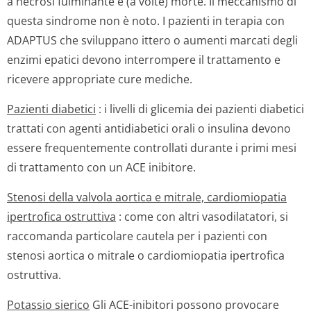
a necrosi fulminante e (a volte) morte. Il meccanismo di
questa sindrome non è noto. I pazienti in terapia con
ADAPTUS che sviluppano ittero o aumenti marcati degli
enzimi epatici devono interrompere il trattamento e
ricevere appropriate cure mediche.
Pazienti diabetici
: i livelli di glicemia dei pazienti diabetici
trattati con agenti antidiabetici orali o insulina devono
essere frequentemente controllati durante i primi mesi
di trattamento con un ACE inibitore.
Stenosi della valvola aortica e mitrale, cardiomiopatia
ipertrofica ostruttiva
: come con altri vasodilatatori, si
raccomanda particolare cautela per i pazienti con
stenosi aortica o mitrale o cardiomiopatia ipertrofica
ostruttiva.
Potassio sierico
Gli ACE-inibitori possono provocare