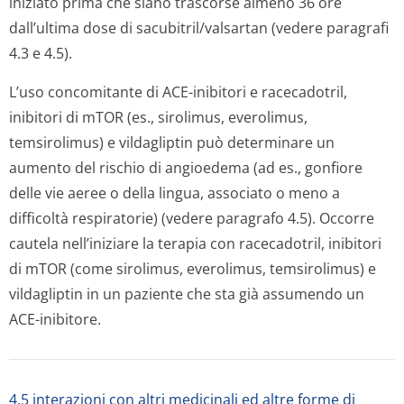
iniziato prima che siano trascorse almeno 36 ore
dall’ultima dose di sacubitril/val­sartan (vedere paragrafi
4.3 e 4.5).
L’uso concomitante di ACE-inibitori e racecadotril,
inibitori di mTOR (es., sirolimus, everolimus,
temsirolimus) e vildagliptin può determinare un
aumento del rischio di angioedema (ad es., gonfiore
delle vie aeree o della lingua, associato o meno a
difficoltà respiratorie) (vedere paragrafo 4.5). Occorre
cautela nell’iniziare la terapia con racecadotril, inibitori
di mTOR (come sirolimus, everolimus, temsirolimus) e
vildagliptin in un paziente che sta già assumendo un
ACE-inibitore.
4.5 interazioni con altri medicinali ed altre forme di