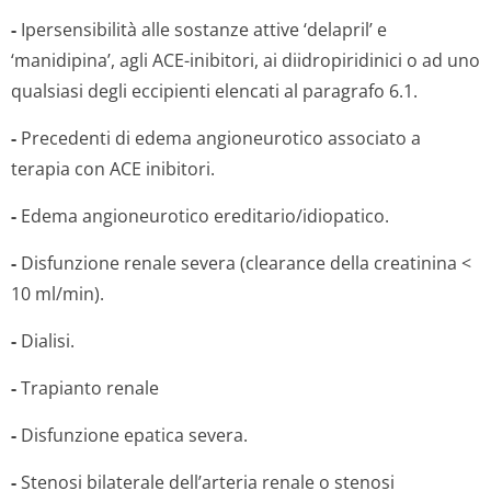
-
Ipersensibilità alle sostanze attive ‘delapril’ e
‘manidipina’, agli ACE-inibitori, ai diidropiridinici o ad uno
qualsiasi degli eccipienti elencati al paragrafo 6.1.
-
Precedenti di edema angioneurotico associato a
terapia con ACE inibitori.
-
Edema angioneurotico ereditario/idi­opatico.
-
Disfunzione renale severa (clearance della creatinina <
10 ml/min).
-
Dialisi.
-
Trapianto renale
-
Disfunzione epatica severa.
-
Stenosi bilaterale dell’arteria renale o stenosi