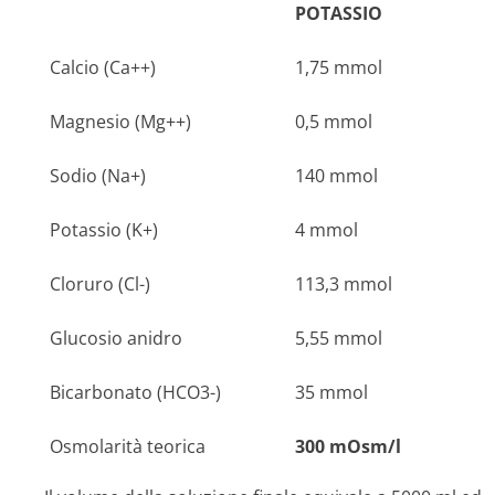
POTASSIO
Calcio (Ca++)
1,75 mmol
Magnesio (Mg++)
0,5 mmol
Sodio (Na+)
140 mmol
Potassio (K+)
4 mmol
Cloruro (Cl-)
113,3 mmol
Glucosio anidro
5,55 mmol
Bicarbonato (HCO3-)
35 mmol
Osmolarità teorica
300 mOsm/l