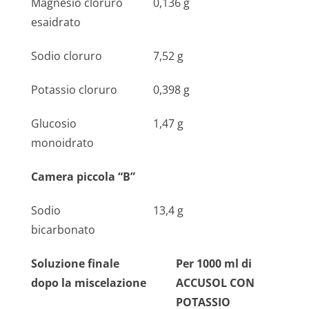
Magnesio cloruro
0,136 g
esaidrato
Sodio cloruro
7,52 g
Potassio cloruro
0,398 g
Glucosio
1,47 g
monoidrato
Camera piccola “B”
Sodio
13,4 g
bicarbonato
Soluzione finale
Per 1000 ml di
dopo la miscelazione
ACCUSOL CON
POTASSIO