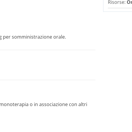
Risorse:
Or
g per somministrazi­one orale.
 monoterapia o in associazione con altri