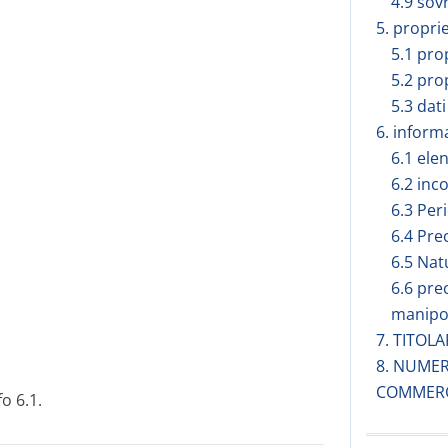
4.9 sov
5. propri
5.1 pro
5.2 pro
5.3 dati
6. inform
6.1 elen
6.2 inc
6.3 Peri
6.4 Pre
6.5 Nat
6.6 pre
manipo
7. TITO
8. NUMER
COMMER
o 6.1.