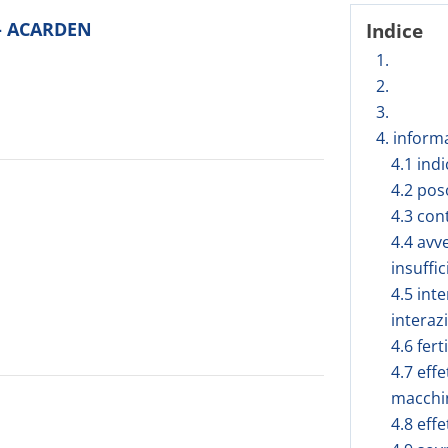
 - ACARDEN
Indice
1.
2.
3.
4. inform
4.1 ind
4.2 pos
4.3 con
4.4 avv
insuffi
4.5 inte
interaz
4.6 fert
4.7 effe
macchi
4.8 effe